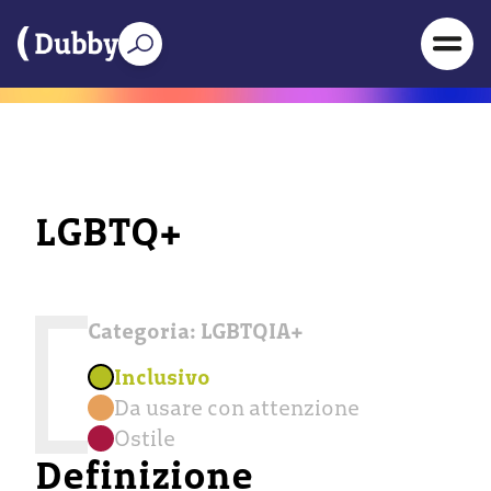
LGBTQ+
Categoria:
LGBTQIA+
Inclusivo
Da usare con attenzione
Ostile
Definizione