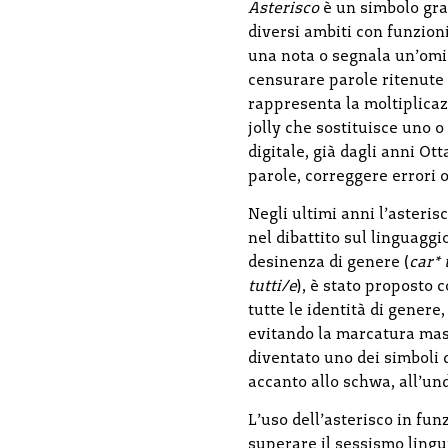
Asterisco
è un simbolo graf
diversi ambiti con funzioni
una nota o segnala un’omi
censurare parole ritenute
rappresenta la moltiplicaz
jolly che sostituisce uno 
digitale, già dagli anni Ot
parole, correggere errori o
Negli ultimi anni l’asteri
nel dibattito sul linguaggio
desinenza di genere (
car*
tutti/e
), è stato proposto 
tutte le identità di genere
evitando la marcatura mas
diventato uno dei simboli 
accanto allo schwa, all’un
L’uso dell’asterisco in fun
superare il sessismo lingui