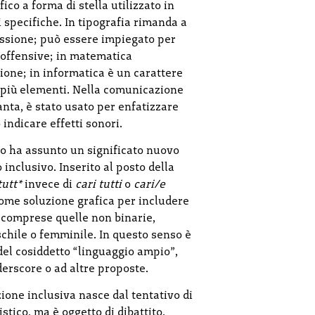
ico a forma di stella utilizzato in
 specifiche. In tipografia rimanda a
ssione; può essere impiegato per
 offensive; in matematica
ione; in informatica è un carattere
o più elementi. Nella comunicazione
tanta, è stato usato per enfatizzare
 indicare effetti sonori.
sco ha assunto un significato nuovo
 inclusivo. Inserito al posto della
tutt*
invece di
cari tutti
o
cari/e
come soluzione grafica per includere
, comprese quelle non binarie,
chile o femminile. In questo senso è
del cosiddetto “linguaggio ampio”,
derscore o ad altre proposte.
zione inclusiva nasce dal tentativo di
stico, ma è oggetto di dibattito.