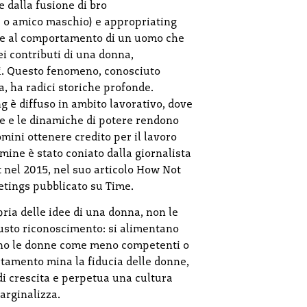
e dalla fusione di bro
" o amico maschio) e appropriating
isce al comportamento di un uomo che
ei contributi di una donna,
i. Questo fenomeno, conosciuto
, ha radici storiche profonde.
ing è diffuso in ambito lavorativo, dove
e e le dinamiche di potere rendono
omini ottenere credito per il lavoro
ermine è stato coniato dalla giornalista
 nel 2015, nel suo articolo How Not
tings pubblicato su Time.
ia delle idee di una donna, non le
iusto riconoscimento: si alimentano
ono le donne come meno competenti o
tamento mina la fiducia delle donne,
 di crescita e perpetua una cultura
arginalizza.