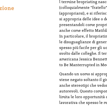
l termine bropriating nasc
nzione
(colloquialmente "fratello
(appropriarsi), e si rifer
si appropria delle idee o d
presentandoli come propr
anche come effetto Matilda
In particolare, il bropriat
le disuguaglianze di gener
spesso più facile per gli u
svolto dalle colleghe. Il t
americana Jessica Bennett
to Be Manterrupted in Mee
Quando un uomo si appropr
viene negato soltanto il g
anche stereotipi che ved
autorevoli. Questo compor
limita le loro opportunità
lavorativa che spesso le m