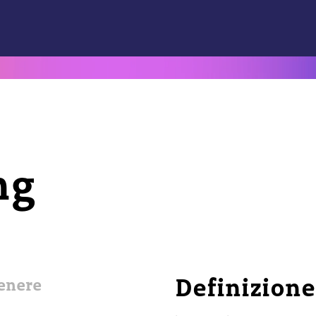
ng
Definizione
enere