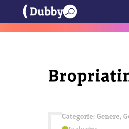
Bropriati
Categorie:
Genere
,
G