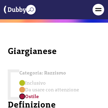
Giargianese
Categoria:
Razzismo
Inclusivo
Da usare con attenzione
Ostile
Definizione