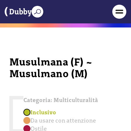
Musulmana (F) ~
Musulmano (M)
Categoria:
Multiculturalità
Inclusivo
Da usare con attenzione
Ostile