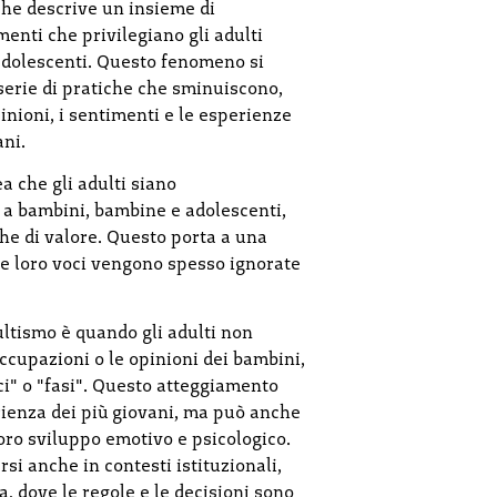
che descrive un insieme di
nti che privilegiano gli adulti
 adolescenti. Questo fenomeno si
serie di pratiche che sminuiscono,
inioni, i sentimenti e le esperienze
ani.
ea che gli adulti siano
 a bambini, bambine e adolescenti,
che di valore. Questo porta a una
 le loro voci vengono spesso ignorate
tismo è quando gli adulti non
ccupazioni o le opinioni dei bambini,
i" o "fasi". Questo atteggiamento
rienza dei più giovani, ma può anche
loro sviluppo emotivo e psicologico.
si anche in contesti istituzionali,
a, dove le regole e le decisioni sono