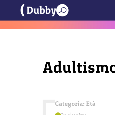
Adultism
Categoria:
Età