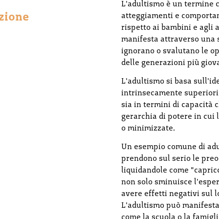
L'adultismo è un termine 
nzione
atteggiamenti e comportame
rispetto ai bambini e agli
manifesta attraverso una 
ignorano o svalutano le op
delle generazioni più giov
L'adultismo si basa sull'id
intrinsecamente superiori
sia in termini di capacità 
gerarchia di potere in cui
o minimizzate.
Un esempio comune di adul
prendono sul serio le preo
liquidandole come "capricc
non solo sminuisce l'espe
avere effetti negativi sul 
L'adultismo può manifestar
come la scuola o la famigli