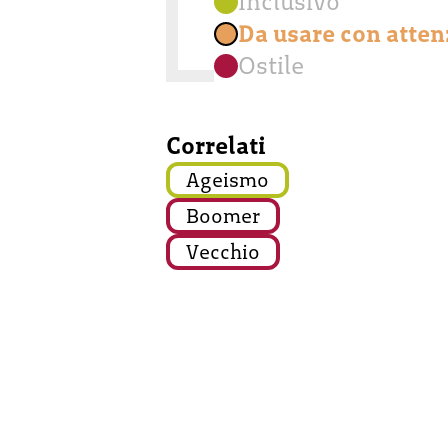
Inclusivo
Da usare con atte
Ostile
Correlati
Ageismo
Boomer
Vecchio