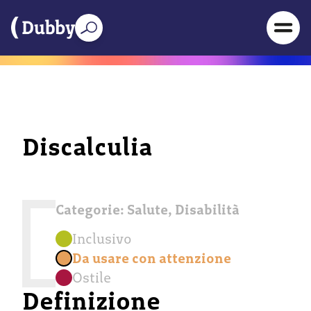
Discalculia
Categorie:
Salute
,
Disabilità
Inclusivo
Da usare con attenzione
Ostile
Definizione