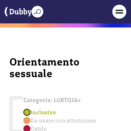
Orientamento
sessuale
Categoria:
LGBTQIA+
Inclusivo
Da usare con attenzione
Ostile