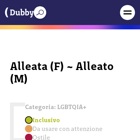
Alleata (F) ~ Alleato
(M)
Categoria:
LGBTQIA+
Inclusivo
Da usare con attenzione
Ostile